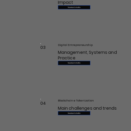
Impact
Scarica Estratto
Digital Entrepreneurship
03
Management, Systems and
Practice
Scarica Estratto
Blockchain e Tokenization
04
Main challenges and trends
Scarica Estratto